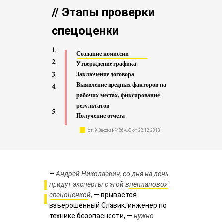
// Этапы проверки
спецоценки
1.
Создание комиссии
2.
Утверждение графика
3.
Заключение договора
Выявление вредных факторов на
4.
рабочих местах, фиксирование
результатов
5.
Получение отчета
ст. 9 Закона №426-ФЗ от 28.12.2013
—
Андрей Николаевич, со дня на день
придут эксперты с этой внеплановой
спецоценкой
,
— врывается
взъерошенный Славик, инженер по
технике безопасности, —
нужно