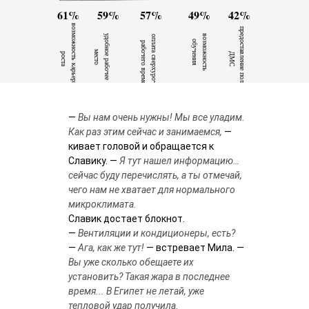
61%
59%
57%
49%
42%
в
о
з
м
о
ж
н
о
т
ь
к
а
р
ь
е
р
н
о
г
о
о
с
т
п
р
е
д
о
с
т
а
л
е
н
и
е
п
о
л
и
с
а
М
возможность
у
д
о
б
н
е
р
а
б
о
ч
е
е
е
с
т
о
п
а
т
а
с
в
е
р
х
у
р
о
ч
н
о
г
о
а
б
о
ч
е
г
о
в
р
е
м
е
н
обучения
л
р
и
о
м
о
в
Д
С
с
р
а
—
Вы нам очень нужны! Мы все уладим.
Как раз этим сейчас и занимаемся,
—
кивает головой и обращается к
Славику. —
Я тут нашел информацию…
сейчас буду перечислять, а ты отмечай,
чего нам не хватает для нормального
микроклимата.
Славик достает блокнот.
—
Вентиляции и кондиционеры, есть?
—
Ага, как же тут!
— встревает Мила. —
Вы уже сколько обещаете их
установить? Такая жара в последнее
время... В Египет не летай, уже
тепловой удар получила.