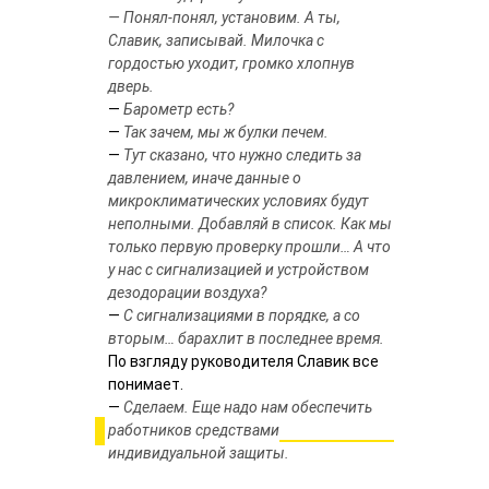
— Понял-понял, установим. А ты,
Славик, записывай. Милочка с
гордостью уходит, громко хлопнув
дверь.
—
Барометр есть?
—
Так зачем, мы ж булки печем.
—
Тут сказано, что нужно следить за
давлением, иначе данные о
микроклиматических условиях будут
неполными. Добавляй в список. Как мы
только первую проверку прошли… А что
у нас с сигнализацией и устройством
дезодорации воздуха?
—
С сигнализациями в порядке, а со
вторым… барахлит в последнее время.
По взгляду руководителя Славик все
понимает.
—
Сделаем. Еще надо нам обеспечить
работников средствами
индивидуальной защиты.