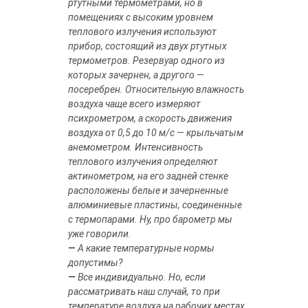
ртутными термометрами, но в
помещениях с высоким уровнем
теплового излучения используют
прибор, состоящий из двух ртутных
термометров. Резервуар одного из
которых зачернен, а другого —
посеребрен. Относительную влажность
воздуха чаще всего измеряют
психрометром, а скорость движения
воздуха от 0,5 до 10 м/с — крыльчатым
анемометром. Интенсивность
теплового излучения определяют
актинометром, на его задней стенке
расположены белые и зачерненные
алюминиевые пластины, соединенные
с термопарами. Ну, про барометр мы
уже говорили.
—
А какие температурные нормы
допустимы?
—
Все индивидуально. Но, если
рассматривать наш случай, то при
температуре воздуха на рабочих местах