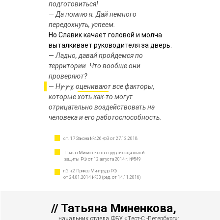
подготовиться!
—
Да помню я. Дай немного
передохнуть, успеем.
Но Славик качает головой и молча
выталкивает руководителя за дверь.
—
Ладно, давай пройдемся по
территории. Что вообще они
проверяют?
—
Ну-у-у, оценивают все факторы,
которые хоть как-то могут
отрицательно воздействовать на
человека и его работоспособность.
ст. 17 Закона №426-ФЗ от 27.12.2018
Приказ Министерства труда и социальной
защиты РФ от 12 августа 2014 г. №549
п.2 ч.2 Приказ Минтруда РФ
от 24.01.2014 №33 (ред. от 14.11.2016)
// Татьяна Миненкова,
начальник отдела ФБУ «Тест-С.-Петербург»: