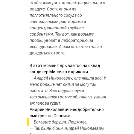
чтобы измерить концентрацию пыли в
воздухе. Состоят они из
поглотительного сосуда со
специальными растворами и
концентрационной трубки с
сорбентами. Так вот, как возьмут
пробы, увозят в лабораторию на
исследование. А нам остается только
дождаться ответа.
В этот момент врывается на склад
кондитер Милочка с криками:
—
Андрей Николаевич, еле нашла вас! У
меня больше нет сил, я не могу так
работать! Всю неделю шумит
тестомешалка громче обычного, у меня
аж голова гудит.
Андрей Николаевич неодобрительно
смотрит на Славика.
—
Вставьте беруши, Людмила.
—
Так были б они, Андрей Николаевич!