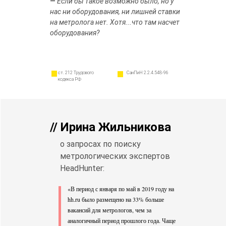
—
Если бы такое возможно было, но у
нас ни оборудования, ни лишней ставки
на метролога нет. Хотя...что там насчет
оборудования?
ст. 212 Трудового
СанПиН 2.2.4.548-96
кодекса РФ
// Ирина Жильникова
о запросах по поиску
метрологических экспертов
HeadHunter:
«В период с января по май в 2019 году на
hh.ru было размещено на 33% больше
вакансий для метрологов, чем за
аналогичный период прошлого года. Чаще